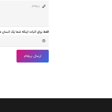
آخرین نوشته ها
فقط برای اثبات اینکه شما یک انسان ه
لوله بازکنی قزوین
3 آذر 1404
لوله بازکنی جنت آباد
3 آذر 1404
ارسال پیغام
لوله بازکنی زنجان 09198454051 لوله بازکنی در زنجان
3 آذر 1404