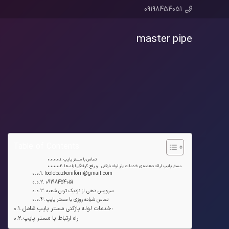
09198454051
master pipe
Table of Contents
تماس با مستر پایپ
مستر پایپ ارائه دهنده ی خدمات برتر لوله بازکنی و رفع گرفتگی لوله ها
loolebazkoniforii@gmail.com
09198454051
سرویس دهی از نزدیک ترین شعبه
تماس شبانه روزی با مستر پایپ
خدمات لوله بازکنی مستر پایپ شامل:
راه ارتباط با مستر پایپ