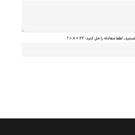
ارتباط با ما
ستید، لطفا معادله را حل کنید:
22 + 8 = ?
loolebazkoniforii@gmail.com
09198454051
تهران بزرگ, خیابان پاسدارن, خیابان ظفر